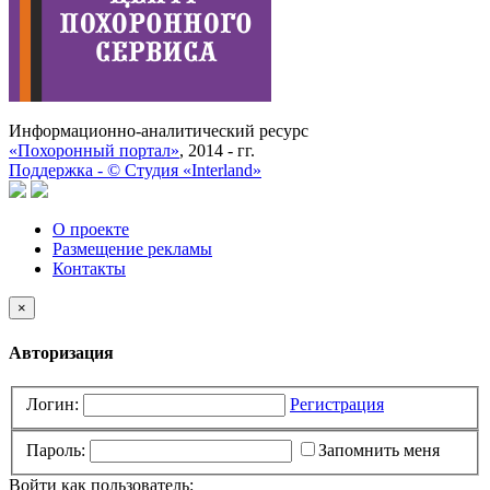
Информационно-аналитический ресурс
«Похоронный портал»
, 2014 - гг.
Поддержка -
©
Cтудия «Interland»
О проекте
Размещение рекламы
Контакты
×
Авторизация
Логин:
Регистрация
Пароль:
Запомнить меня
Войти как пользователь: