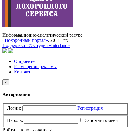
Информационно-аналитический ресурс
«Похоронный портал»
, 2014 - гг.
Поддержка -
©
Cтудия «Interland»
О проекте
Размещение рекламы
Контакты
×
Авторизация
Логин:
Регистрация
Пароль:
Запомнить меня
Войти как пользователь: