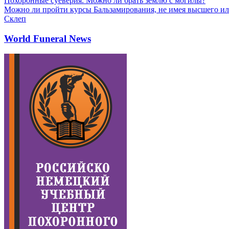
Похоронные суеверия. Можно ли брать землю с могилы?
Можно ли пройти курсы Бальзамирования, не имея высшего ил
Склеп
World Funeral News