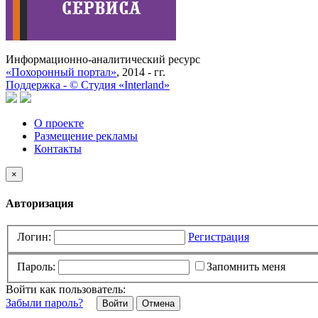
Информационно-аналитический ресурс
«Похоронный портал»
, 2014 - гг.
Поддержка -
©
Cтудия «Interland»
О проекте
Размещение рекламы
Контакты
×
Авторизация
Логин:
Регистрация
Пароль:
Запомнить меня
Войти как пользователь:
Забыли пароль?
Отмена