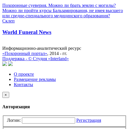
Похоронные суеверия. Можно ли брать землю с могилы?
Можно ли пройти курсы Бальзамирования, не имея высшего
или средне-специального медицинского образования?
Склеп
World Funeral News
Информационно-аналитический ресурс
«Похоронный портал»
, 2014 - гг.
Поддержка -
©
Cтудия «Interland»
О проекте
Размещение рекламы
Контакты
×
Авторизация
Логин:
Регистрация