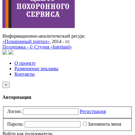
Информационно-аналитический ресурс
«Похоронный портал»
, 2014 - гг.
Поддержка -
©
Cтудия «Interland»
О проекте
Размещение рекламы
Контакты
×
Авторизация
Логин:
Регистрация
Пароль:
Запомнить меня
Войти как пользователь: