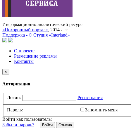
Информационно-аналитический ресурс
«Похоронный портал»
, 2014 - гг.
Поддержка -
©
Cтудия «Interland»
О проекте
Размещение рекламы
Контакты
×
Авторизация
Логин:
Регистрация
Пароль:
Запомнить меня
Войти как пользователь:
Забыли пароль?
Отмена