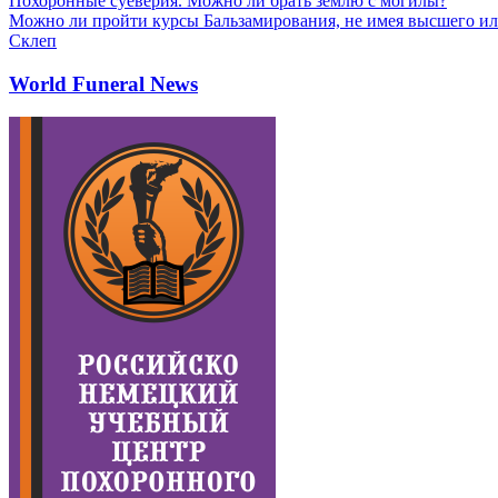
Похоронные суеверия. Можно ли брать землю с могилы?
Можно ли пройти курсы Бальзамирования, не имея высшего ил
Склеп
World Funeral News