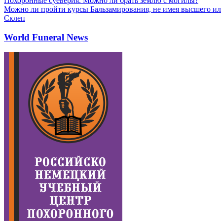
Похоронные суеверия. Можно ли брать землю с могилы?
Можно ли пройти курсы Бальзамирования, не имея высшего ил
Склеп
World Funeral News