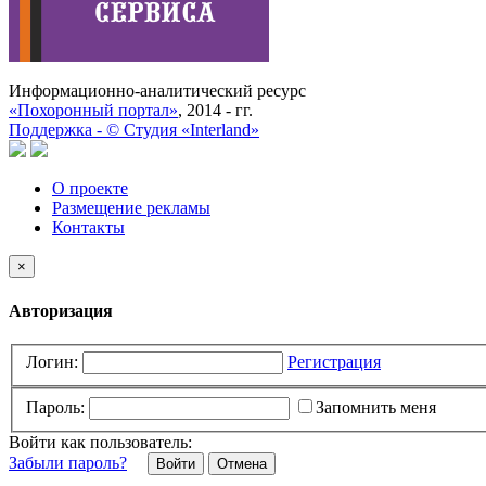
Информационно-аналитический ресурс
«Похоронный портал»
, 2014 - гг.
Поддержка -
©
Cтудия «Interland»
О проекте
Размещение рекламы
Контакты
×
Авторизация
Логин:
Регистрация
Пароль:
Запомнить меня
Войти как пользователь:
Забыли пароль?
Отмена