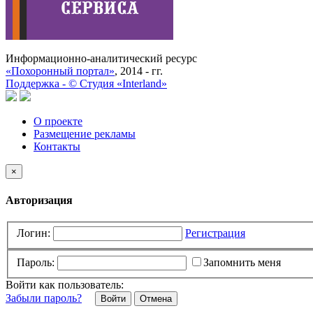
Информационно-аналитический ресурс
«Похоронный портал»
, 2014 - гг.
Поддержка -
©
Cтудия «Interland»
О проекте
Размещение рекламы
Контакты
×
Авторизация
Логин:
Регистрация
Пароль:
Запомнить меня
Войти как пользователь:
Забыли пароль?
Отмена