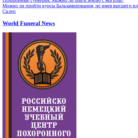
Похоронные суеверия. Можно ли брать землю с могилы?
Можно ли пройти курсы Бальзамирования, не имея высшего ил
Склеп
World Funeral News