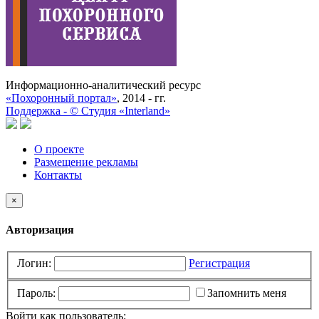
Информационно-аналитический ресурс
«Похоронный портал»
, 2014 - гг.
Поддержка -
©
Cтудия «Interland»
О проекте
Размещение рекламы
Контакты
×
Авторизация
Логин:
Регистрация
Пароль:
Запомнить меня
Войти как пользователь: