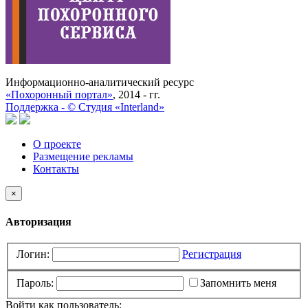
Информационно-аналитический ресурс
«Похоронный портал»
, 2014 - гг.
Поддержка -
©
Cтудия «Interland»
О проекте
Размещение рекламы
Контакты
×
Авторизация
Логин:
Регистрация
Пароль:
Запомнить меня
Войти как пользователь: