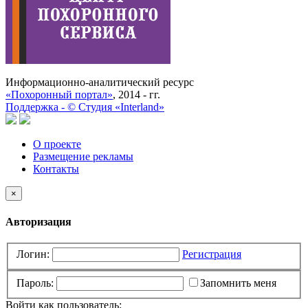
Информационно-аналитический ресурс
«Похоронный портал»
, 2014 - гг.
Поддержка -
©
Cтудия «Interland»
О проекте
Размещение рекламы
Контакты
×
Авторизация
Логин:
Регистрация
Пароль:
Запомнить меня
Войти как пользователь: