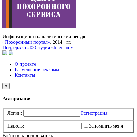
Информационно-аналитический ресурс
«Похоронный портал»
, 2014 - гг.
Поддержка -
©
Cтудия «Interland»
О проекте
Размещение рекламы
Контакты
×
Авторизация
Логин:
Регистрация
Пароль:
Запомнить меня
Войти как пользователь: