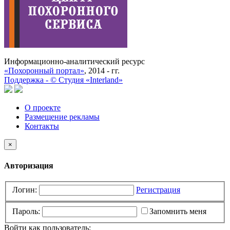
Информационно-аналитический ресурс
«Похоронный портал»
, 2014 - гг.
Поддержка -
©
Cтудия «Interland»
О проекте
Размещение рекламы
Контакты
×
Авторизация
Логин:
Регистрация
Пароль:
Запомнить меня
Войти как пользователь: