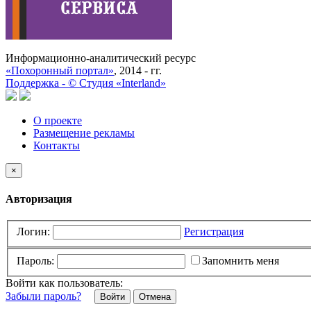
Информационно-аналитический ресурс
«Похоронный портал»
, 2014 - гг.
Поддержка -
©
Cтудия «Interland»
О проекте
Размещение рекламы
Контакты
×
Авторизация
Логин:
Регистрация
Пароль:
Запомнить меня
Войти как пользователь:
Забыли пароль?
Отмена