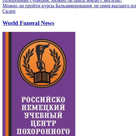
Похоронные суеверия. Можно ли брать землю с могилы?
Можно ли пройти курсы Бальзамирования, не имея высшего ил
Склеп
World Funeral News