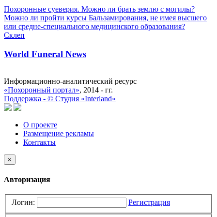
Похоронные суеверия. Можно ли брать землю с могилы?
Можно ли пройти курсы Бальзамирования, не имея высшего
или средне-специального медицинского образования?
Склеп
World Funeral News
Информационно-аналитический ресурс
«Похоронный портал»
, 2014 - гг.
Поддержка -
©
Cтудия «Interland»
О проекте
Размещение рекламы
Контакты
×
Авторизация
Логин:
Регистрация