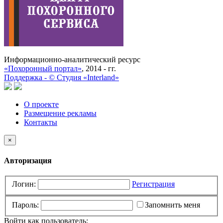
Информационно-аналитический ресурс
«Похоронный портал»
, 2014 - гг.
Поддержка -
©
Cтудия «Interland»
О проекте
Размещение рекламы
Контакты
×
Авторизация
Логин:
Регистрация
Пароль:
Запомнить меня
Войти как пользователь: