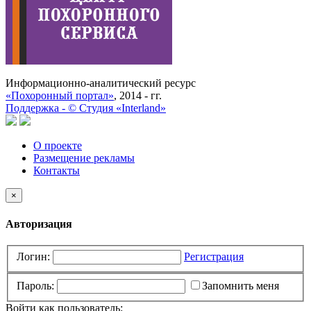
Информационно-аналитический ресурс
«Похоронный портал»
, 2014 - гг.
Поддержка -
©
Cтудия «Interland»
О проекте
Размещение рекламы
Контакты
×
Авторизация
Логин:
Регистрация
Пароль:
Запомнить меня
Войти как пользователь: