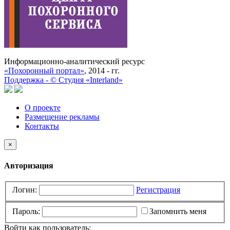
Информационно-аналитический ресурс
«Похоронный портал»
, 2014 - гг.
Поддержка -
©
Cтудия «Interland»
О проекте
Размещение рекламы
Контакты
×
Авторизация
Логин:
Регистрация
Пароль:
Запомнить меня
Войти как пользователь: