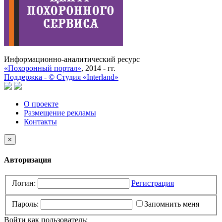
Информационно-аналитический ресурс
«Похоронный портал»
, 2014 - гг.
Поддержка -
©
Cтудия «Interland»
О проекте
Размещение рекламы
Контакты
×
Авторизация
Логин:
Регистрация
Пароль:
Запомнить меня
Войти как пользователь: