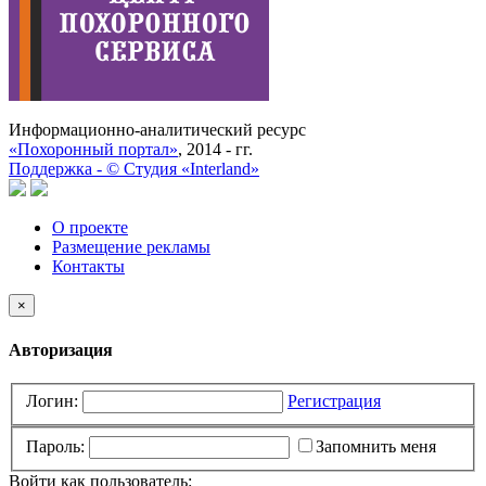
Информационно-аналитический ресурс
«Похоронный портал»
, 2014 - гг.
Поддержка -
©
Cтудия «Interland»
О проекте
Размещение рекламы
Контакты
×
Авторизация
Логин:
Регистрация
Пароль:
Запомнить меня
Войти как пользователь: