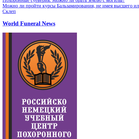
Похоронные суеверия. Можно ли брать землю с могилы?
Можно ли пройти курсы Бальзамирования, не имея высшего ил
Склеп
World Funeral News