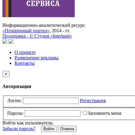
Информационно-аналитический ресурс
«Похоронный портал»
, 2014 - гг.
Поддержка -
©
Cтудия «Interland»
О проекте
Размещение рекламы
Контакты
×
Авторизация
Логин:
Регистрация
Пароль:
Запомнить меня
Войти как пользователь:
Забыли пароль?
Отмена