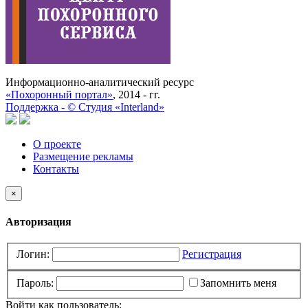
Информационно-аналитический ресурс
«Похоронный портал»
, 2014 - гг.
Поддержка -
©
Cтудия «Interland»
О проекте
Размещение рекламы
Контакты
×
Авторизация
Логин:
Регистрация
Пароль:
Запомнить меня
Войти как пользователь: