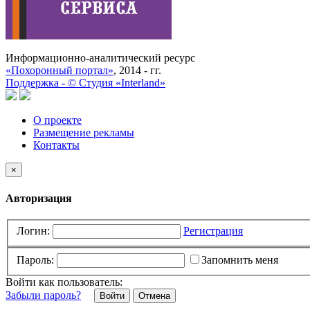
Информационно-аналитический ресурс
«Похоронный портал»
, 2014 - гг.
Поддержка -
©
Cтудия «Interland»
О проекте
Размещение рекламы
Контакты
×
Авторизация
Логин:
Регистрация
Пароль:
Запомнить меня
Войти как пользователь:
Забыли пароль?
Отмена