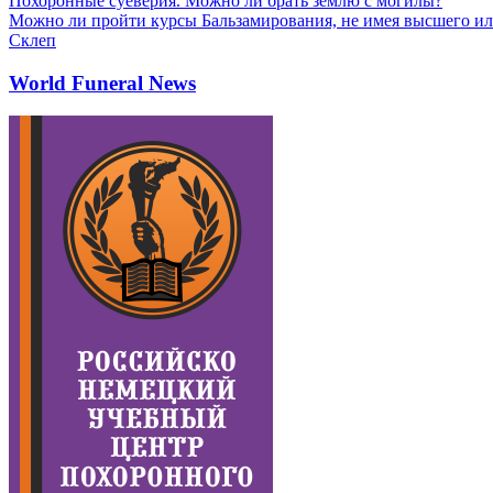
Похоронные суеверия. Можно ли брать землю с могилы?
Можно ли пройти курсы Бальзамирования, не имея высшего ил
Склеп
World Funeral News