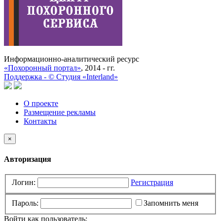
Информационно-аналитический ресурс
«Похоронный портал»
, 2014 - гг.
Поддержка -
©
Cтудия «Interland»
О проекте
Размещение рекламы
Контакты
×
Авторизация
Логин:
Регистрация
Пароль:
Запомнить меня
Войти как пользователь: