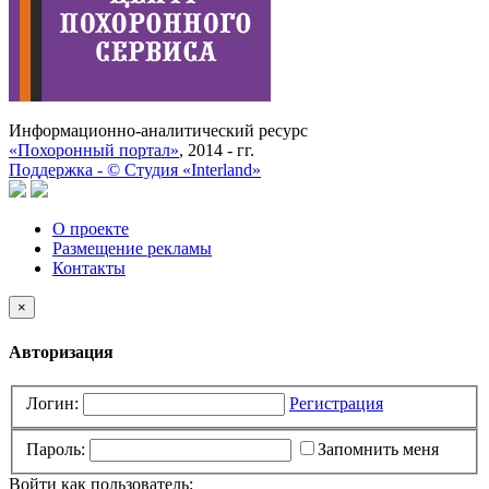
Информационно-аналитический ресурс
«Похоронный портал»
, 2014 - гг.
Поддержка -
©
Cтудия «Interland»
О проекте
Размещение рекламы
Контакты
×
Авторизация
Логин:
Регистрация
Пароль:
Запомнить меня
Войти как пользователь: