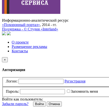
Информационно-аналитический ресурс
«Похоронный портал»
, 2014 - гг.
Поддержка -
©
Cтудия «Interland»
О проекте
Размещение рекламы
Контакты
×
Авторизация
Логин:
Регистрация
Пароль:
Запомнить меня
Войти как пользователь:
Забыли пароль?
Отмена