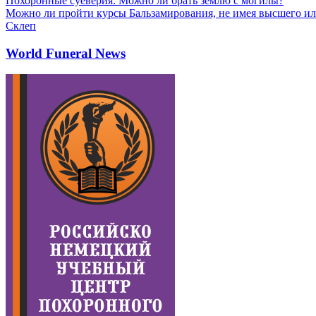
Похоронные суеверия. Можно ли брать землю с могилы?
Можно ли пройти курсы Бальзамирования, не имея высшего ил
Склеп
World Funeral News