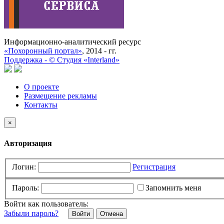
Информационно-аналитический ресурс
«Похоронный портал»
, 2014 - гг.
Поддержка -
©
Cтудия «Interland»
О проекте
Размещение рекламы
Контакты
×
Авторизация
Логин:
Регистрация
Пароль:
Запомнить меня
Войти как пользователь:
Забыли пароль?
Отмена