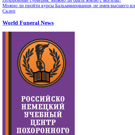
Похоронные суеверия. Можно ли брать землю с могилы?
Можно ли пройти курсы Бальзамирования, не имея высшего ил
Склеп
World Funeral News