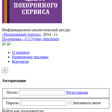
Информационно-аналитический ресурс
«Похоронный портал»
, 2014 - гг.
Поддержка -
©
Cтудия «Interland»
О проекте
Размещение рекламы
Контакты
×
Авторизация
Логин:
Регистрация
Пароль:
Запомнить меня
Войти как пользователь: