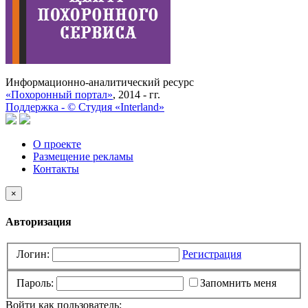
Информационно-аналитический ресурс
«Похоронный портал»
, 2014 - гг.
Поддержка -
©
Cтудия «Interland»
О проекте
Размещение рекламы
Контакты
×
Авторизация
Логин:
Регистрация
Пароль:
Запомнить меня
Войти как пользователь: