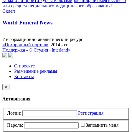
Можно ли пройти курсы Бальзамирования, не имея высшего
или средне-специального медицинского образования?
Склеп
World Funeral News
Информационно-аналитический ресурс
«Похоронный портал»
, 2014 - гг.
Поддержка -
©
Cтудия «Interland»
О проекте
Размещение рекламы
Контакты
×
Авторизация
Логин:
Регистрация
Пароль:
Запомнить меня