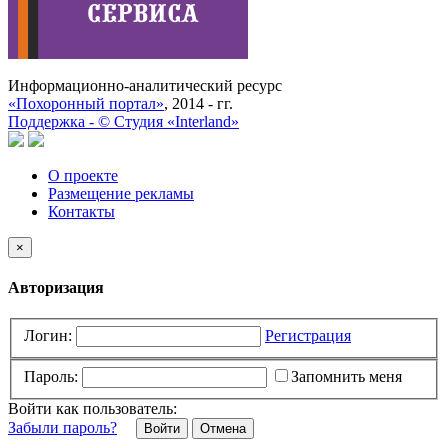
Информационно-аналитический ресурс
«Похоронный портал»
, 2014 - гг.
Поддержка -
©
Cтудия «Interland»
О проекте
Размещение рекламы
Контакты
×
Авторизация
Логин:
Регистрация
Пароль:
Запомнить меня
Войти как пользователь:
Забыли пароль?
Отмена