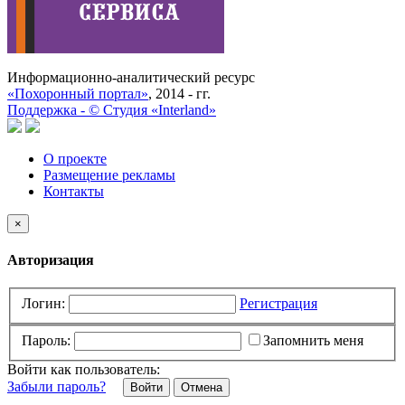
Информационно-аналитический ресурс
«Похоронный портал»
, 2014 - гг.
Поддержка -
©
Cтудия «Interland»
О проекте
Размещение рекламы
Контакты
×
Авторизация
Логин:
Регистрация
Пароль:
Запомнить меня
Войти как пользователь:
Забыли пароль?
Отмена