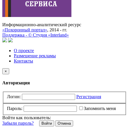
Информационно-аналитический ресурс
«Похоронный портал»
, 2014 - гг.
Поддержка -
©
Cтудия «Interland»
О проекте
Размещение рекламы
Контакты
×
Авторизация
Логин:
Регистрация
Пароль:
Запомнить меня
Войти как пользователь:
Забыли пароль?
Отмена