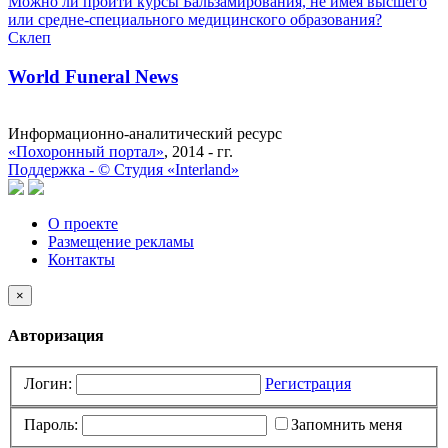
Можно ли пройти курсы Бальзамирования, не имея высшего
или средне-специального медицинского образования?
Склеп
World Funeral News
Информационно-аналитический ресурс
«Похоронный портал»
, 2014 - гг.
Поддержка -
©
Cтудия «Interland»
О проекте
Размещение рекламы
Контакты
×
Авторизация
Логин:
Регистрация
Пароль:
Запомнить меня