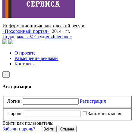
Информационно-аналитический ресурс
«Похоронный портал»
, 2014 - гг.
Поддержка -
©
Cтудия «Interland»
О проекте
Размещение рекламы
Контакты
×
Авторизация
Логин:
Регистрация
Пароль:
Запомнить меня
Войти как пользователь:
Забыли пароль?
Отмена