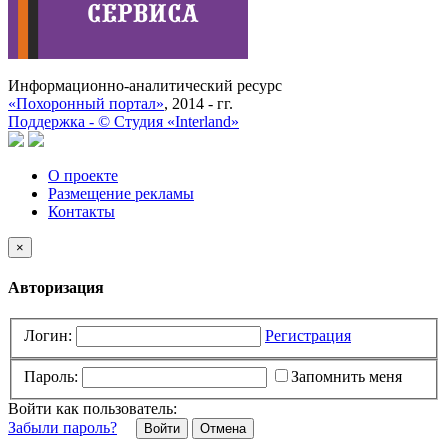
Информационно-аналитический ресурс
«Похоронный портал»
, 2014 - гг.
Поддержка -
©
Cтудия «Interland»
О проекте
Размещение рекламы
Контакты
×
Авторизация
Логин:
Регистрация
Пароль:
Запомнить меня
Войти как пользователь:
Забыли пароль?
Отмена