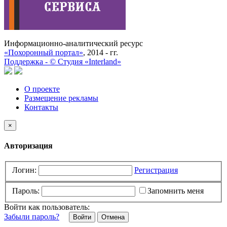
Информационно-аналитический ресурс
«Похоронный портал»
, 2014 - гг.
Поддержка -
©
Cтудия «Interland»
О проекте
Размещение рекламы
Контакты
×
Авторизация
Логин:
Регистрация
Пароль:
Запомнить меня
Войти как пользователь:
Забыли пароль?
Отмена