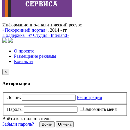
Информационно-аналитический ресурс
«Похоронный портал»
, 2014 - гг.
Поддержка -
©
Cтудия «Interland»
О проекте
Размещение рекламы
Контакты
×
Авторизация
Логин:
Регистрация
Пароль:
Запомнить меня
Войти как пользователь:
Забыли пароль?
Отмена