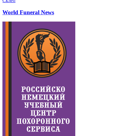
Склеп
World Funeral News