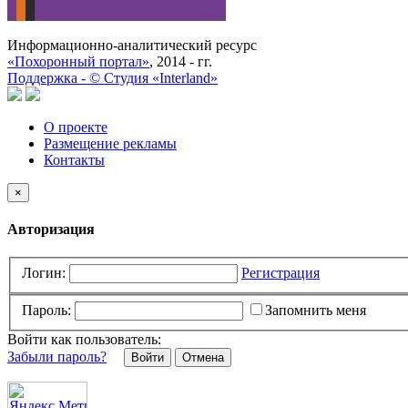
Информационно-аналитический ресурс
«Похоронный портал»
, 2014 - гг.
Поддержка -
©
Cтудия «Interland»
О проекте
Размещение рекламы
Контакты
×
Авторизация
Логин:
Регистрация
Пароль:
Запомнить меня
Войти как пользователь:
Забыли пароль?
Отмена