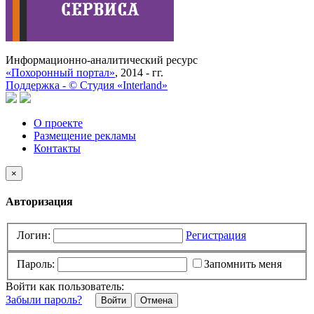
Информационно-аналитический ресурс
«Похоронный портал»
, 2014 - гг.
Поддержка -
©
Cтудия «Interland»
О проекте
Размещение рекламы
Контакты
×
Авторизация
Логин:
Регистрация
Пароль:
Запомнить меня
Войти как пользователь:
Забыли пароль?
Отмена