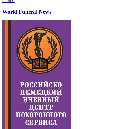
Склеп
World Funeral News