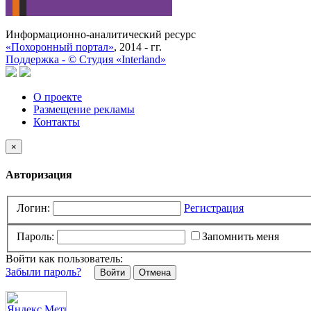
Информационно-аналитический ресурс
«Похоронный портал»
, 2014 - гг.
Поддержка -
©
Cтудия «Interland»
О проекте
Размещение рекламы
Контакты
×
Авторизация
Логин:
Регистрация
Пароль:
Запомнить меня
Войти как пользователь:
Забыли пароль?
Отмена