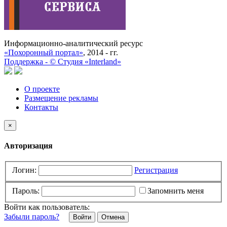
Информационно-аналитический ресурс
«Похоронный портал»
, 2014 - гг.
Поддержка -
©
Cтудия «Interland»
О проекте
Размещение рекламы
Контакты
×
Авторизация
Логин:
Регистрация
Пароль:
Запомнить меня
Войти как пользователь:
Забыли пароль?
Отмена