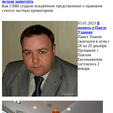
нельзя запретить
Как СМИ создали искажённое представление о правовом
статусе частных крематориев
05.01.2023
В
память о Павле
Уланове
Павел Уланов
скончался в ночь с
28 на 29 декабря.
Прощание с
Павлом
Евгеньевичем
состоялось 2
января.