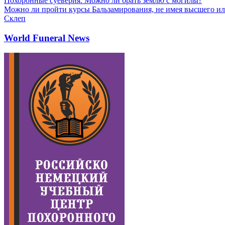
Похоронные суеверия. Можно ли брать землю с могилы?
Можно ли пройти курсы Бальзамирования, не имея высшего ил
Склеп
World Funeral News