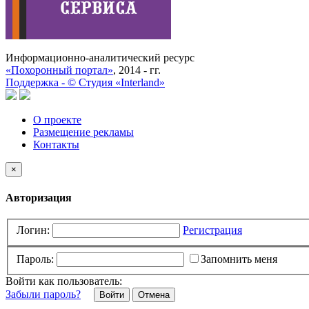
Информационно-аналитический ресурс
«Похоронный портал»
, 2014 - гг.
Поддержка -
©
Cтудия «Interland»
О проекте
Размещение рекламы
Контакты
×
Авторизация
Логин:
Регистрация
Пароль:
Запомнить меня
Войти как пользователь:
Забыли пароль?
Отмена