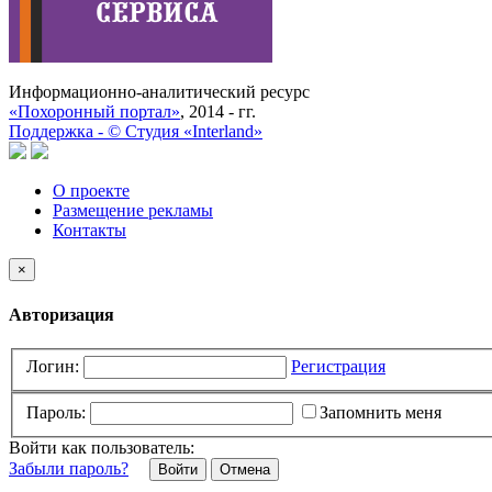
Информационно-аналитический ресурс
«Похоронный портал»
, 2014 - гг.
Поддержка -
©
Cтудия «Interland»
О проекте
Размещение рекламы
Контакты
×
Авторизация
Логин:
Регистрация
Пароль:
Запомнить меня
Войти как пользователь:
Забыли пароль?
Отмена