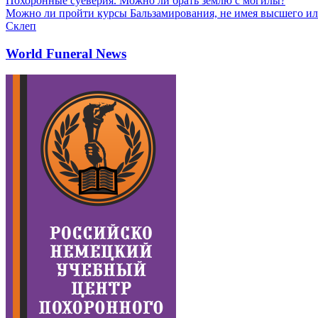
Похоронные суеверия. Можно ли брать землю с могилы?
Можно ли пройти курсы Бальзамирования, не имея высшего ил
Склеп
World Funeral News