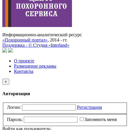
Информационно-аналитический ресурс
«Похоронный портал»
, 2014 - гг.
Поддержка -
©
Cтудия «Interland»
О проекте
Размещение рекламы
Контакты
×
Авторизация
Логин:
Регистрация
Пароль:
Запомнить меня
Войти как пользователь: