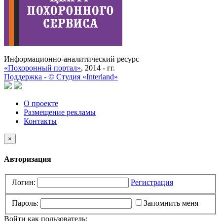
Информационно-аналитический ресурс
«Похоронный портал»
, 2014 - гг.
Поддержка -
©
Cтудия «Interland»
О проекте
Размещение рекламы
Контакты
×
Авторизация
Логин:
Регистрация
Пароль:
Запомнить меня
Войти как пользователь: