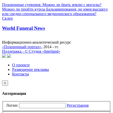
Похоронные суеверия. Можно ли брать землю с могилы?
Можно ли пройти курсы Бальзамирования, не имея высшего
или средне-специального медицинского образования?
Склеп
World Funeral News
Информационно-аналитический ресурс
«Похоронный портал»
, 2014 - гг.
Поддержка -
©
Cтудия «Interland»
О проекте
Размещение рекламы
Контакты
×
Авторизация
Логин:
Регистрация