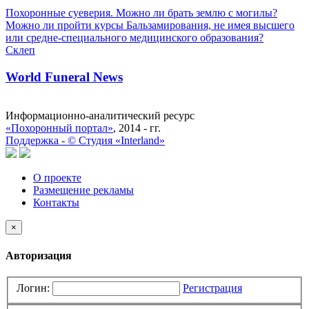
Похоронные суеверия. Можно ли брать землю с могилы?
Можно ли пройти курсы Бальзамирования, не имея высшего
или средне-специального медицинского образования?
Склеп
World Funeral News
Информационно-аналитический ресурс
«Похоронный портал»
, 2014 - гг.
Поддержка -
©
Cтудия «Interland»
О проекте
Размещение рекламы
Контакты
×
Авторизация
Логин:
Регистрация