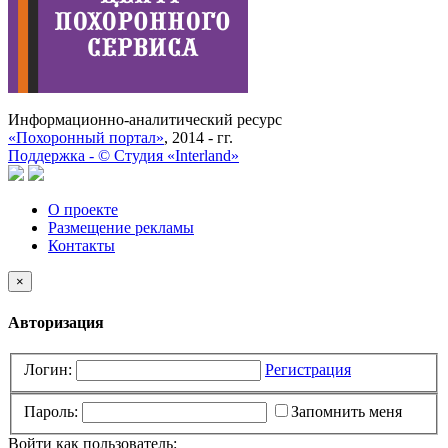
Информационно-аналитический ресурс
«Похоронный портал»
, 2014 - гг.
Поддержка -
©
Cтудия «Interland»
О проекте
Размещение рекламы
Контакты
×
Авторизация
Логин:
Регистрация
Пароль:
Запомнить меня
Войти как пользователь: